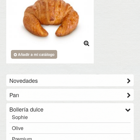
Añadir a mi catálogo
Novedades
Pan
Saint Honoré
Bollería dulce
Los Panes del Obrador
Sophie
Gran Reserva
Olive
Tradicional
Premium