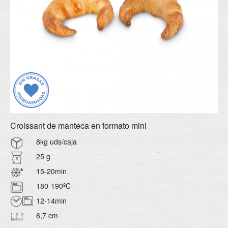
Twitter
Área Distribuidores
Croissant de manteca en formato mini
8kg
uds/caja
25 g
15-20min
180-190ºC
12-14min
6,7
cm