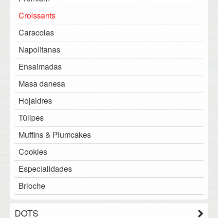
Saludable
Croissants
PanBurger
Caracolas
Cristallino
Napolitanas
Focaccias y Paninis
Ensaimadas
Panes de Molde
Masa danesa
Especialidades
Hojaldres
Restauración
Tülipes
Molletes
Muffins & Plumcakes
Maestra
Cookies
Especialidades
Brioche
DOTS