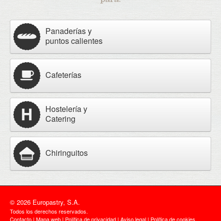
Panaderías y
puntos calientes
Cafeterías
Hostelería y
Catering
Chiringuitos
© 2026 Europastry, S.A.
Todos los derechos reservados.
Contacto
|
Mapa web
|
Política de privacidad
|
Aviso legal
|
Política de cookies