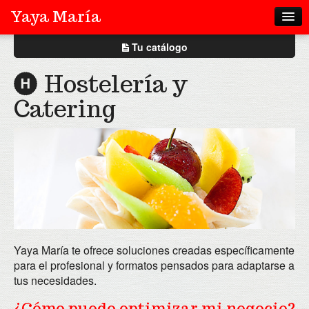
Yaya María
Tu catálogo
Tu catálogo
Cerrar
Home
Hostelería y
Quienes somos
Catering
¡Crea tu catálogo!
Productos
Nuestras marcas
Consejos y Recetas
Contacto
Yaya María te ofrece soluciones creadas específicamente
para el profesional y formatos pensados para adaptarse a
Comunicación
tus necesidades.
Youtube
¿Cómo puedo optimizar mi negocio?