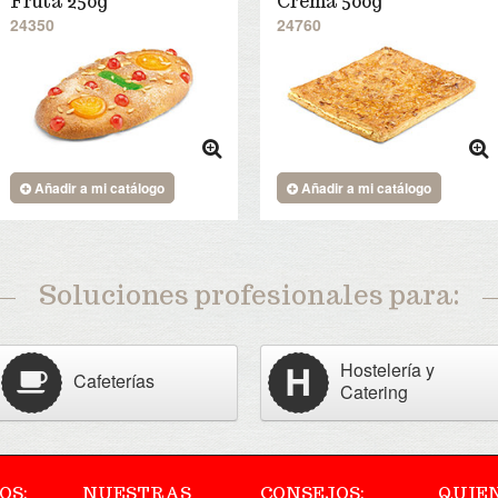
Fruta 250g
Crema 500g
24350
24760
Añadir a mi catálogo
Añadir a mi catálogo
Soluciones profesionales para:
Hostelería y
Cafeterías
Catering
OS:
NUESTRAS
CONSEJOS:
QUIE