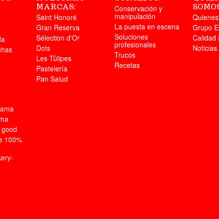
MARCAS:
SOMOS
Conservación y
manipulación
Saint Honoré
Quiene
La puesta en escena
Gran Reserva
Grupo E
Soluciones
Sélection d'Or
Calidad 
da
profesionales
Dots
Noticias
chas
Trucos
Les Tûlipes
Recetas
Pastelería
Pan Salud
Gama
ama
t good
ne 100%
ery-