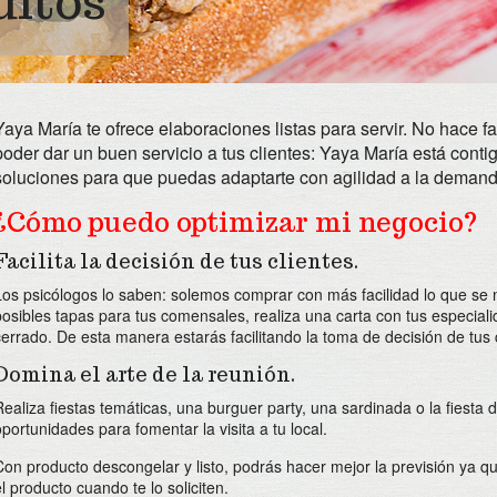
uitos
Yaya María te ofrece elaboraciones listas para servir. No hace fa
poder dar un buen servicio a tus clientes: Yaya María está conti
soluciones para que puedas adaptarte con agilidad a la demanda
¿Cómo puedo optimizar mi negocio?
Facilita la decisión de tus clientes.
Los psicólogos lo saben: solemos comprar con más facilidad lo que se n
posibles tapas para tus comensales, realiza una carta con tus especial
cerrado. De esta manera estarás facilitando la toma de decisión de tus c
Domina el arte de la reunión.
Realiza fiestas temáticas, una burguer party, una sardinada o la fiesta 
oportunidades para fomentar la visita a tu local.
Con producto descongelar y listo, podrás hacer mejor la previsión ya q
el producto cuando te lo soliciten.