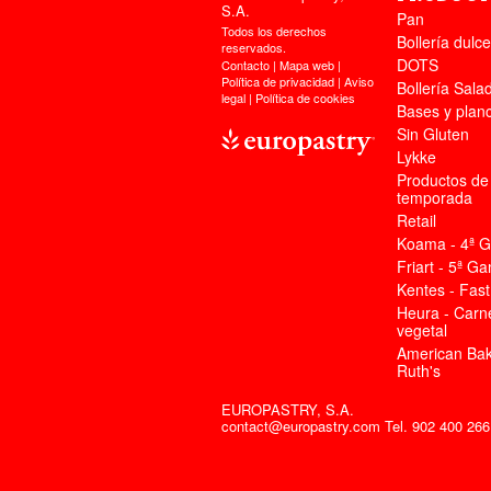
S.A.
Pan
Todos los derechos
Bollería dulce
reservados.
DOTS
Contacto
|
Mapa web
|
Política de privacidad
|
Aviso
Bollería Sala
legal
|
Política de cookies
Bases y plan
Sin Gluten
Lykke
Productos de
temporada
Retail
Koama - 4ª 
Friart - 5ª G
Kentes - Fas
Heura - Car
vegetal
American Bak
Ruth's
EUROPASTRY, S.A.
contact@europastry.com
Tel. 902 400 266