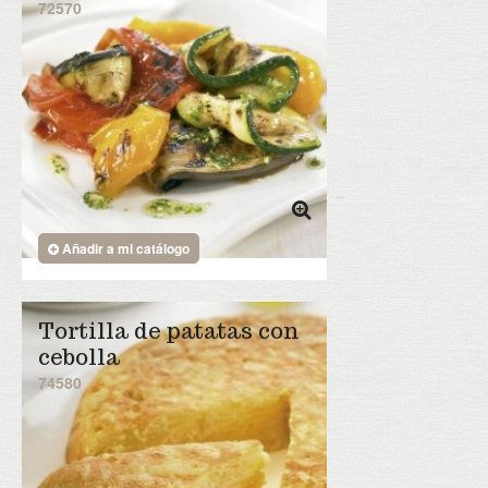
72570
Twitter
Área Distribuidores
Añadir a mi catálogo
Tortilla de patatas con
cebolla
74580