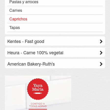
Pastas y arroces
Especialidades
Principales
Carnes
Brioche
Caprichos
Tapas
Kentes - Fast good
Pizzas
Heura - Carne 100% vegetal
Bocadillos
Bocados
American Bakery-Ruth's
Wraps
Tacos y Tiras
Cookies
Rodados
Burger & Balls
Brownies
Muffins