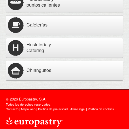
puntos calientes
Cafeterías
Hostelería y
Catering
Chiringuitos
© 2026 Europastry, S.A.
Todos los derechos reservados.
Contacto
|
Mapa web
|
Política de privacidad
|
Aviso legal
|
Política de cookies