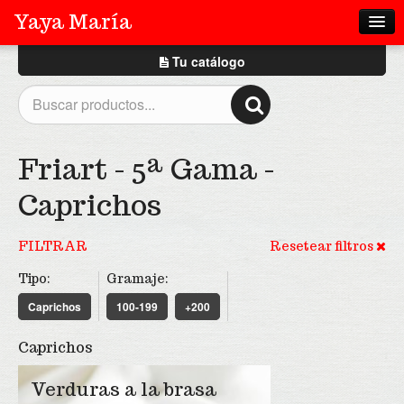
Yaya María
Tu catálogo
Tu catálogo
Cerrar
Home
Quienes somos
¡Crea tu catálogo!
Friart - 5ª Gama -
Productos
Caprichos
Nuestras marcas
FILTRAR
Resetear filtros
Consejos y Recetas
Tipo:
Gramaje:
Contacto
Caprichos
100-199
+200
Caprichos
Comunicación
Verduras a la brasa
Youtube