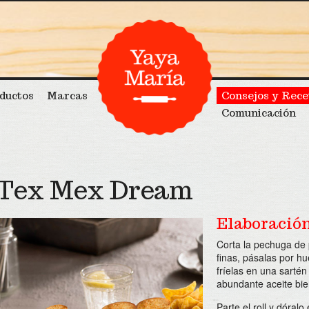
ductos
Marcas
Consejos y Rece
Comunicación
Tex Mex Dream
Elaboració
Corta la pechuga de p
finas, pásalas por h
fríelas en una sartén
abundante aceite bie
Parte el roll y dóralo