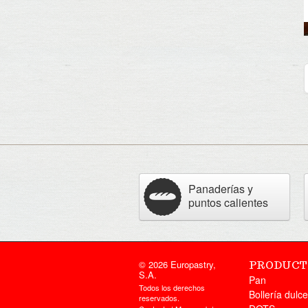
Panaderías y
puntos calientes
© 2026 Europastry,
PRODUCT
S.A.
Pan
Todos los derechos
Bollería dulce
reservados.