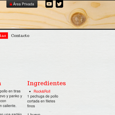
Área Privada
Cerrar
¡Crea tu catálogo!
tas
Contacto
n
Ingredientes
ollo en tiras
Rock&Roll
uevo y panko y
1 pechuga de pollo
 con
cortada en filetes
n caliente.
finos
 en una sartén
1 huevo