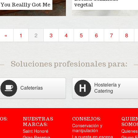
You Reallly Got Me
vegetal
«
1
2
3
4
5
6
7
8
Soluciones profesionales para:
Hostelería y
Cafeterías
Catering
OS:
NUESTRAS
CONSEJOS:
QUIE
MARCAS:
SOMOS
Conservación y
manipulación
Saint Honoré
Quiene
La puesta en escena
Gran Reserva
Grupo E