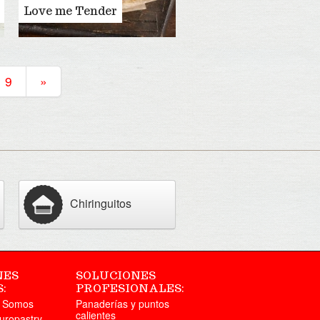
Love me Tender
9
»
Chiringuitos
NES
SOLUCIONES
:
PROFESIONALES:
s Somos
Panaderías y puntos
calientes
uropastry