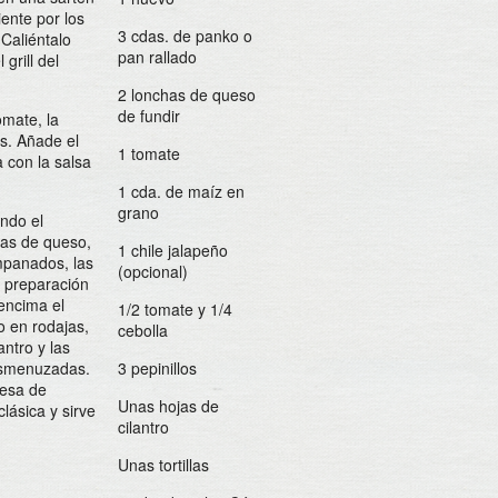
ente por los
3 cdas. de panko o
. Caliéntalo
pan rallado
 grill del
2 lonchas de queso
de fundir
omate, la
os. Añade el
1 tomate
 con la salsa
1 cda. de maíz en
grano
ando el
has de queso,
1 chile jalapeño
empanados, las
(opcional)
a preparación
 encima el
1/2 tomate y 1/4
o en rodajas,
cebolla
lantro y las
desmenuzadas.
3 pepinillos
esa de
Unas hojas de
lásica y sirve
cilantro
Unas tortillas