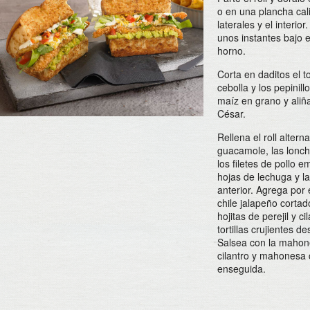
o en una plancha cali
laterales y el interior
unos instantes bajo el
horno.
Corta en daditos el t
cebolla y los pepinill
maíz en grano y aliña
César.
Rellena el roll altern
guacamole, las lonc
los filetes de pollo 
hojas de lechuga y l
anterior. Agrega por
chile jalapeño cortad
hojitas de perejil y ci
tortillas crujientes 
Salsea con la mahon
cilantro y mahonesa c
enseguida.