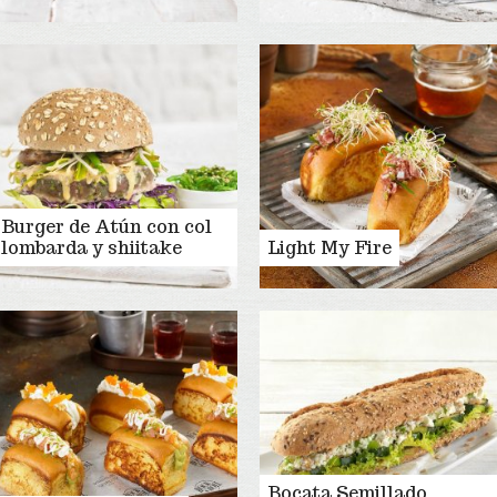
Burger de Atún con col
lombarda y shiitake
Light My Fire
Bocata Semillado