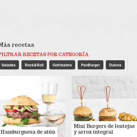
Más recetas
FILTRAR RECETAS POR CATEGORÍA
Saladas
Rock&Roll
Gofrissimo
PanBurger
Dulces
Mini Burgers de lentejas
Hamburguesa de atún
y arroz integral