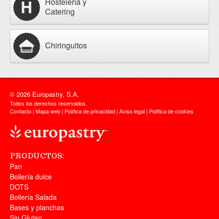
Hostelería y
Catering
Chiringuitos
© 2026 Europastry, S.A.
Todos los derechos reservados.
Contacto
|
Mapa web
|
Política de privacidad
|
Aviso legal
|
Política de cookies
PRODUCTOS:
Pan
Bollería dulce
DOTS
Bollería Salada
Bases y planchas
Sin Gluten