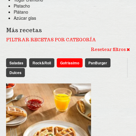
Pistacho
Plátano
Azúcar glas
Más recetas
FILTRAR RECETAS POR CATEGORÍA
Resetear filtros
Saladas
Rock&Roll
Gofrissimo
PanBurger
Dulces