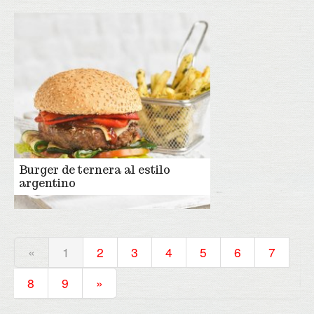
Burger de ternera al estilo
argentino
«
1
2
3
4
5
6
7
8
9
»