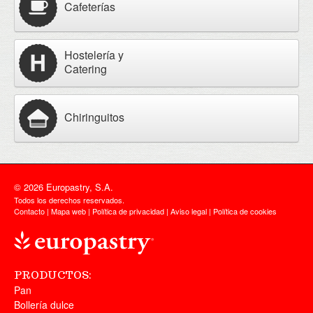
Cafeterías
Hostelería y
Catering
Chiringuitos
© 2026 Europastry, S.A.
Todos los derechos reservados.
Contacto
|
Mapa web
|
Política de privacidad
|
Aviso legal
|
Política de cookies
PRODUCTOS:
Pan
Bollería dulce