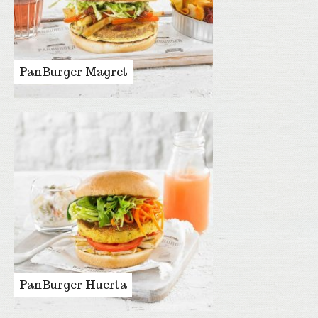
PanBurger Magret
PanBurger Huerta