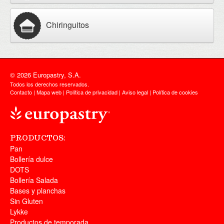
Chiringuitos
© 2026 Europastry, S.A.
Todos los derechos reservados.
Contacto
|
Mapa web
|
Política de privacidad
|
Aviso legal
|
Política de cookies
PRODUCTOS:
Pan
Bollería dulce
DOTS
Bollería Salada
Bases y planchas
Sin Gluten
Lykke
Productos de temporada